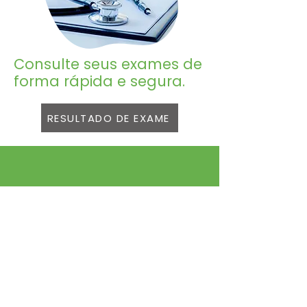
Consulte seus exames de
forma rápida e segura.
RESULTADO DE EXAME
CEC Barão - Centro Especializado em
Cardiologia Ltda.
CNPJ:26.324.321/0001-35
Av. Albino J. B. de Oliveira, 856 -
Barão Geraldo